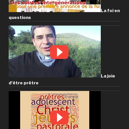
La foi en
questions
La joie
d'être prêtre