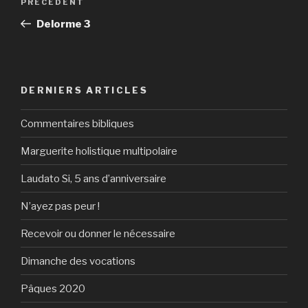
Article
PRÉCÉDENT
de
précédent
Delorme 3
l’article
DERNIERS ARTICLES
Commentaires bibliques
Marguerite holistique multipolaire
Laudato Si, 5 ans d’anniversaire
N’ayez pas peur !
Recevoir ou donner le nécessaire
Dimanche des vocations
Pâques 2020