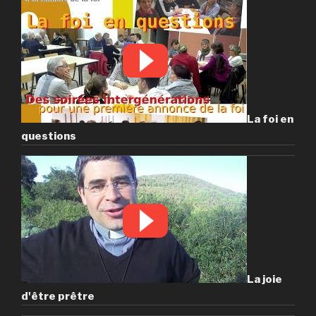
La foi en
questions
La joie
d'être prêtre