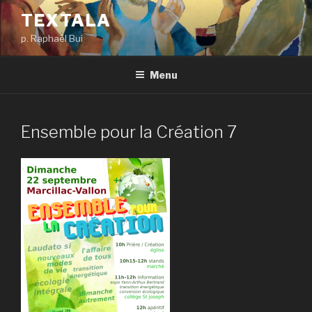
Aller
TEXTALA
au
p. Raphaël Bui
contenu
principal
Menu
Ensemble pour la Création 7