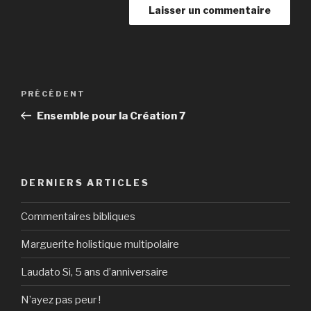
Navigation
Article
PRÉCÉDENT
de
précédent
Ensemble pour la Création 7
l’article
DERNIERS ARTICLES
Commentaires bibliques
Marguerite holistique multipolaire
Laudato Si, 5 ans d’anniversaire
N’ayez pas peur !