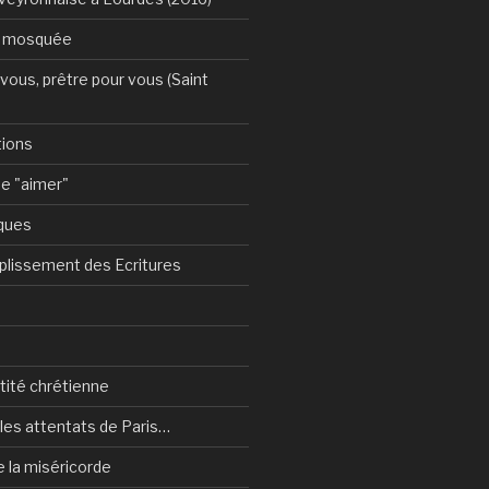
a mosquée
vous, prêtre pour vous (Saint
tions
e "aimer"
ques
plissement des Ecritures
ntité chrétienne
les attentats de Paris…
e la miséricorde