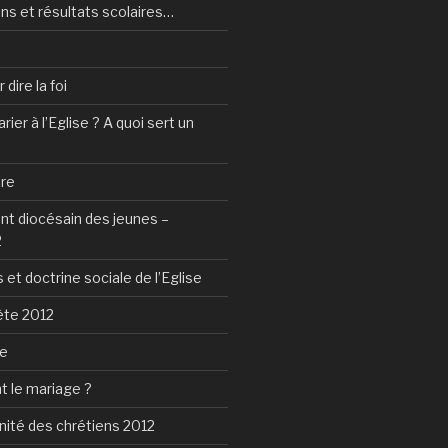
ns et résultats scolaires…
dire la foi
ier à l’Eglise ? A quoi sert un
tre
 diocésain des jeunes –
2
 et doctrine sociale de l’Eglise
ète 2012
ie
t le mariage ?
nité des chrétiens 2012