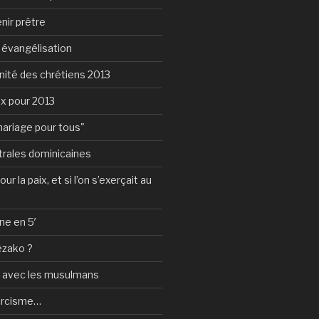
nir prêtre
e évangélisation
nité des chrétiens 2013
ux pour 2013
mariage pour tous"
rales dominicaines
ur la paix, et si l’on s’exerçait au
ne en 5′
ézako ?
e avec les musulmans
orcisme…