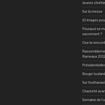
Jeunes chrétie
Sur la messe
10 images pour 
Pourquoi se mar
sacrement ?
Ose la rencon
Rassemblement
Rameaux 201
Présidentielles
Bouge ta plan
Sur l’euthanas
Chasteté avan
Semaine de l’u