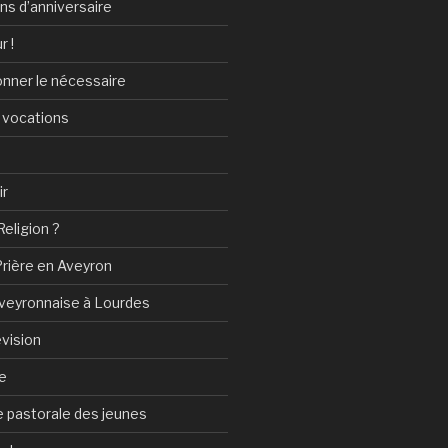
ans d’anniversaire
r !
onner le nécessaire
 vocations
ir
Religion ?
Prière en Aveyron
Aveyronnaise à Lourdes
vision
e
 pastorale des jeunes