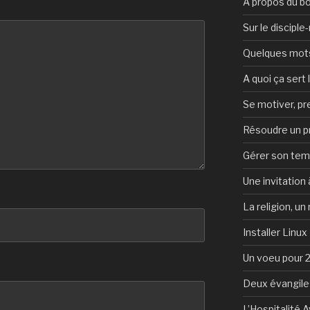
A propos du b
Sur le discipl
Quelques mots 
A quoi ça sert l
Se motiver, p
Résoudre un 
Gérer son te
Une invitation à
La religion, un
Installer Linux
Un voeu pour 
Deux évangile
L’Hospitalité 