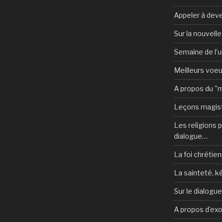
Appeler à deve
Sur la nouvell
Semaine de l’u
Meilleurs voe
A propos du "
Leçons magist
Les religions po
dialogue…
La foi chrétien
La sainteté, k
Sur le dialogu
A propos d’ex