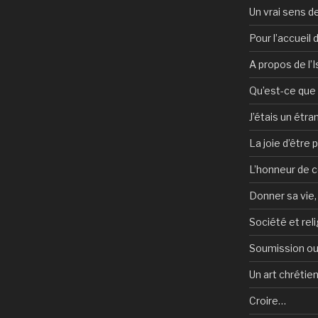
Un vrai sens de
Pour l’accueil
A propos de l’
Qu’est-ce que l
J’étais un étra
La joie d’être 
L’honneur de c
Donner sa vie,
Société et reli
Soumission ou
Un art chrétie
Croire…