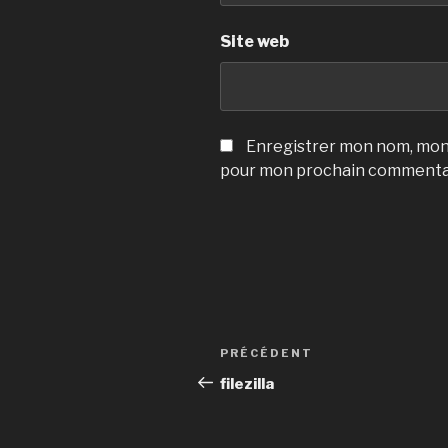
Site web
Enregistrer mon nom, mon 
pour mon prochain commenta
Navigation
Article
PRÉCÉDENT
de
précédent
filezilla
l’article