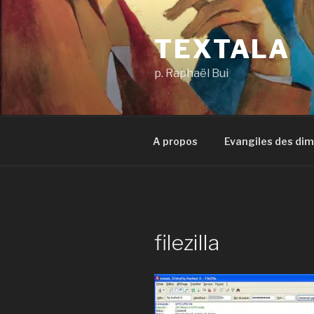
Aller
au
TEXTALA
contenu
principal
p. Raphaël Bui
A propos
Evangiles des di
filezilla