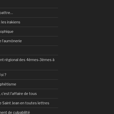
battre…
 les irakiens
sophique
de l’aumônerie
t régional des 4èmes-3èmes à
foi ?
ophétisme
c’est l’affaire de tous
 Saint Jean en toutes lettres
ent de culpabilité