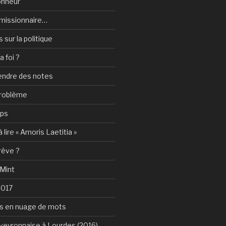
onheur
e-missionnaire…
sur la politique
a foi ?
rendre des notes
problème
mps
 lire « Amoris Laetitia »
 rêve ?
 Mint
2017
s en nuage de mots
Aveyronnaise à Lourdes (2016)