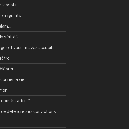
 l’absolu
 de migrants
Islam…
a vérité ?
nger et vous m’avez accueilli
prêtre
élébrer
 donner la vie
gion
 consécration ?
n de défendre ses convictions