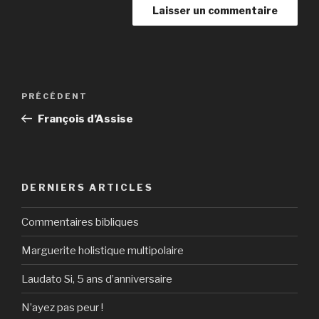
Navigation
Article
PRÉCÉDENT
de
précédent
François d’Assise
l’article
DERNIERS ARTICLES
Commentaires bibliques
Marguerite holistique multipolaire
Laudato Si, 5 ans d’anniversaire
N’ayez pas peur !