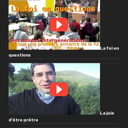
La foi en
questions
La joie
d'être prêtre