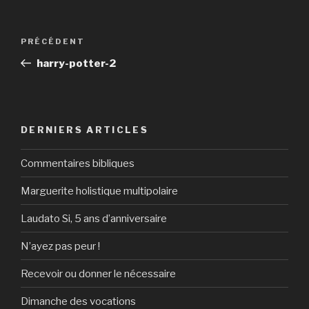
Navigation
Article
PRÉCÉDENT
de
précédent
harry-potter-2
l’article
DERNIERS ARTICLES
Commentaires bibliques
Marguerite holistique multipolaire
Laudato Si, 5 ans d’anniversaire
N’ayez pas peur !
Recevoir ou donner le nécessaire
Dimanche des vocations