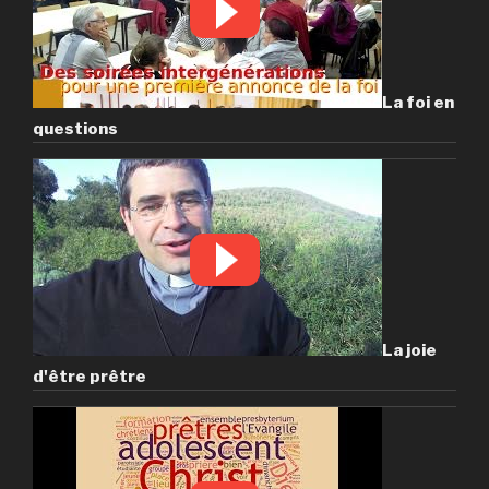
La foi en
questions
La joie
d'être prêtre