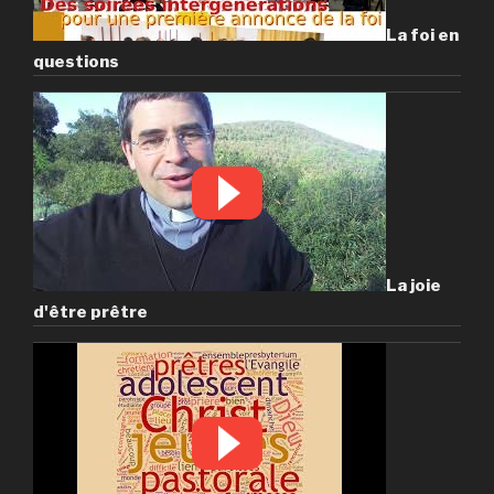
La foi en
questions
La joie
d'être prêtre