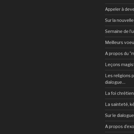
Appeler à deve
Sur la nouvell
Semaine de l’u
Meilleurs voe
A propos du "
Leçons magist
Les religions po
dialogue…
La foi chrétien
La sainteté, k
Sur le dialogu
A propos d’ex