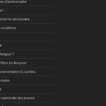
ans d’anniversaire
r !
onner le nécessaire
 vocations
ir
Religion ?
Prière en Aveyron
Aveyronnaise à Lourdes
vision
e
 pastorale des jeunes