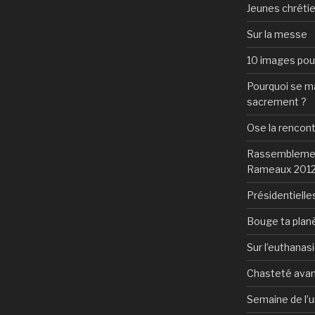
Jeunes chrétie
Sur la messe
10 images pour 
Pourquoi se mar
sacrement ?
Ose la rencon
Rassemblement
Rameaux 201
Présidentielles
Bouge ta plan
Sur l’euthanas
Chasteté avan
Semaine de l’u