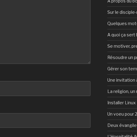
A propos du b
Sur le discipl
Quelques mots 
A quoi ça sert l
Se motiver, p
Résoudre un 
Gérer son te
Une invitation à
La religion, un
Installer Linux
Un voeu pour 
Deux évangile
L’Hospitalité 