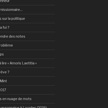
onheur
e-missionnaire…
sur la politique
a foi ?
rendre des notes
problème
mps
 lire « Amoris Laetitia »
 rêve ?
 Mint
2017
s en nuage de mots
Aveyronnaise à Lourdes (2016)