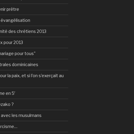
nir prêtre
e évangélisation
nité des chrétiens 2013
ux pour 2013
mariage pour tous"
rales dominicaines
ur la paix, et si l’on s’exerçait au
ne en 5′
ézako ?
e avec les musulmans
orcisme…