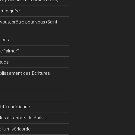
a mosquée
vous, prêtre pour vous (Saint
tions
e "aimer"
ques
plissement des Ecritures
ntité chrétienne
les attentats de Paris…
e la miséricorde