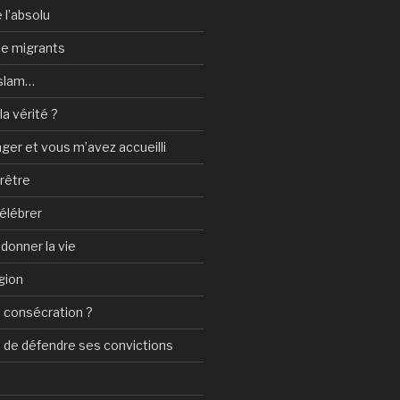
 l’absolu
 de migrants
Islam…
a vérité ?
nger et vous m’avez accueilli
prêtre
élébrer
 donner la vie
gion
 consécration ?
n de défendre ses convictions