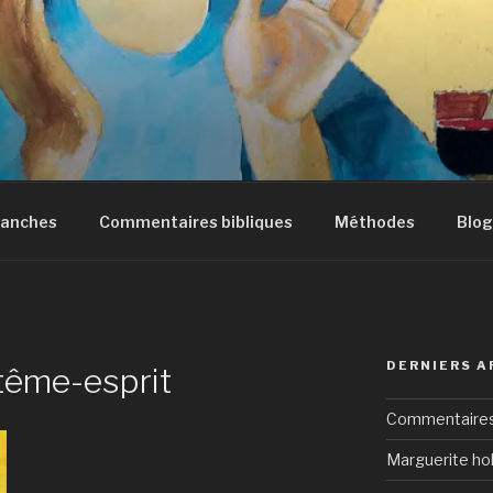
manches
Commentaires bibliques
Méthodes
Blog
DERNIERS A
tême-esprit
Commentaires 
Marguerite hol