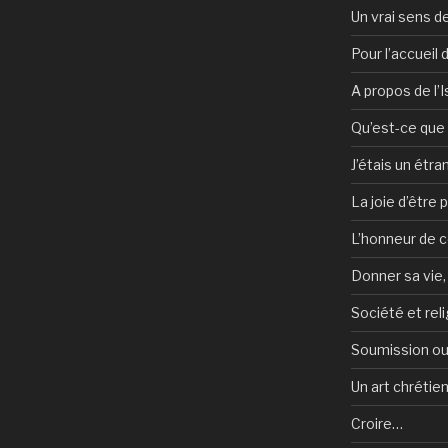
Un vrai sens de
Pour l’accueil
A propos de l’
Qu’est-ce que l
J’étais un étra
La joie d’être 
L’honneur de c
Donner sa vie,
Société et reli
Soumission ou
Un art chrétie
Croire…