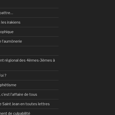
battre…
 les irakiens
sophique
de l’aumônerie
t régional des 4èmes-3èmes à
foi ?
ophétisme
c’est l’affaire de tous
 Saint Jean en toutes lettres
ent de culpabilité