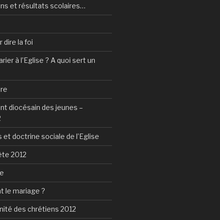
ns et résultats scolaires…
dire la foi
ier à l’Eglise ? A quoi sert un
tre
 diocésain des jeunes –
2
 et doctrine sociale de l’Eglise
ète 2012
ie
t le mariage ?
nité des chrétiens 2012