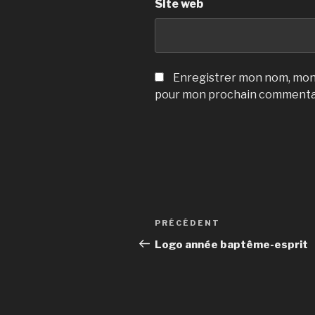
Site web
Enregistrer mon nom, mon 
pour mon prochain commenta
Navigation
Article
PRÉCÉDENT
de
précédent
Logo année baptême-esprit
l’article