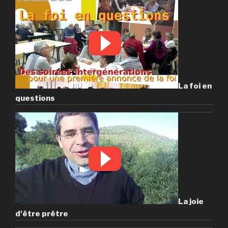
La foi en
questions
La joie
d'être prêtre