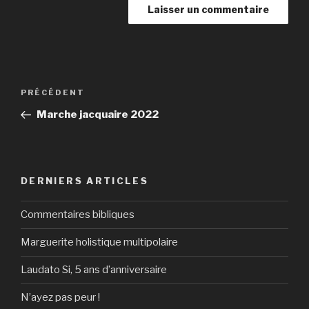
Navigation
Article
PRÉCÉDENT
de
précédent
Marche jacquaire 2022
l’article
DERNIERS ARTICLES
Commentaires bibliques
Marguerite holistique multipolaire
Laudato Si, 5 ans d’anniversaire
N’ayez pas peur !