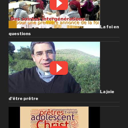
La foi en
questions
La joie
d'être prêtre