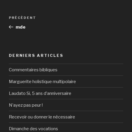
Navigation
Article
PRÉCÉDENT
de
précédent
mde
l’article
DERNIERS ARTICLES
Commentaires bibliques
Marguerite holistique multipolaire
Laudato Si, 5 ans d’anniversaire
N’ayez pas peur !
Recevoir ou donner le nécessaire
Dimanche des vocations