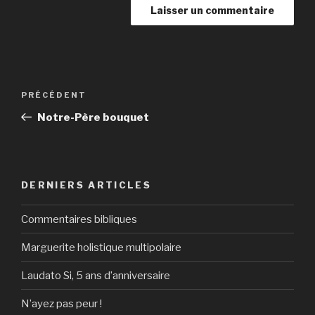
Navigation
Article
PRÉCÉDENT
de
précédent
Notre-Père bouquet
l’article
DERNIERS ARTICLES
Commentaires bibliques
Marguerite holistique multipolaire
Laudato Si, 5 ans d’anniversaire
N’ayez pas peur !