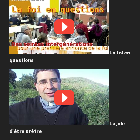
La foi en
questions
La joie
d'être prêtre