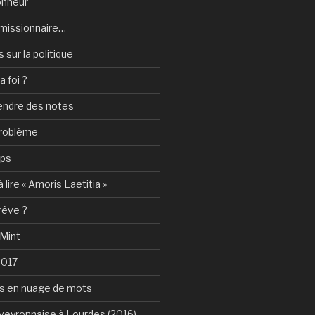
onheur
e-missionnaire…
sur la politique
a foi ?
rendre des notes
problème
mps
 lire « Amoris Laetitia »
 rêve ?
 Mint
2017
s en nuage de mots
Aveyronnaise à Lourdes (2016)