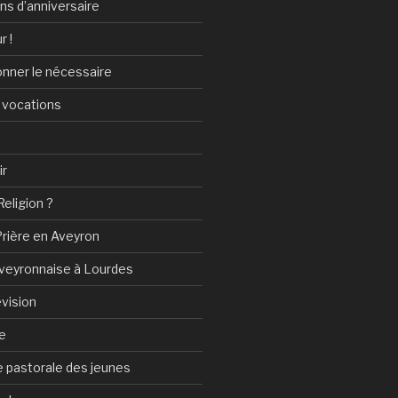
ans d’anniversaire
r !
onner le nécessaire
 vocations
ir
Religion ?
Prière en Aveyron
Aveyronnaise à Lourdes
vision
e
 pastorale des jeunes