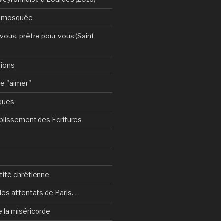
a mosquée
vous, prêtre pour vous (Saint
tions
e "aimer"
ques
plissement des Ecritures
ntité chrétienne
les attentats de Paris…
e la miséricorde