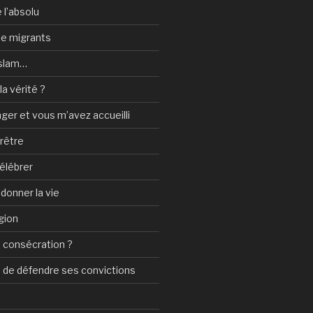
 l’absolu
 de migrants
Islam…
a vérité ?
nger et vous m’avez accueilli
prêtre
élébrer
 donner la vie
gion
 consécration ?
n de défendre ses convictions