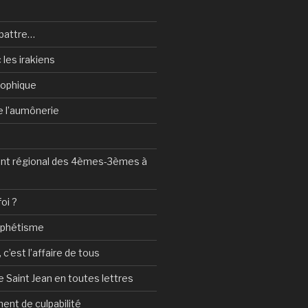
battre…
 les irakiens
sophique
de l’aumônerie
t régional des 4èmes-3èmes à
foi ?
ophétisme
c’est l’affaire de tous
 Saint Jean en toutes lettres
ent de culpabilité