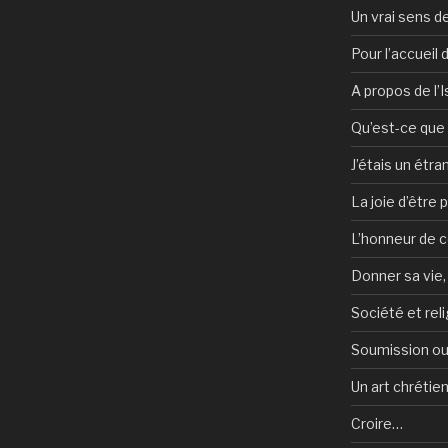
Un vrai sens de
Pour l’accueil
A propos de l’
Qu’est-ce que l
J’étais un étra
La joie d’être 
L’honneur de c
Donner sa vie,
Société et reli
Soumission ou
Un art chrétie
Croire…