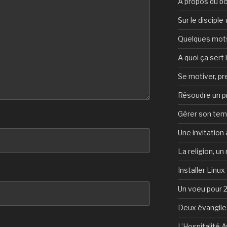
A propos du b
Sur le discipl
Quelques mots 
A quoi ça sert l
Se motiver, p
Résoudre un 
Gérer son te
Une invitation à
La religion, un
Installer Linux
Un voeu pour 
Deux évangile
L’Hospitalité 