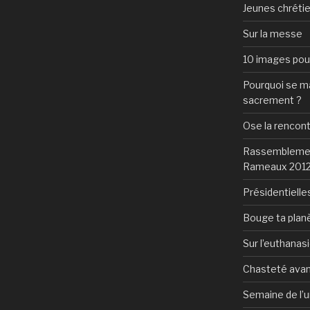
Jeunes chrétie
Sur la messe
10 images pour 
Pourquoi se mar
sacrement ?
Ose la rencon
Rassemblement
Rameaux 201
Présidentielles
Bouge ta plan
Sur l’euthanas
Chasteté avan
Semaine de l’u