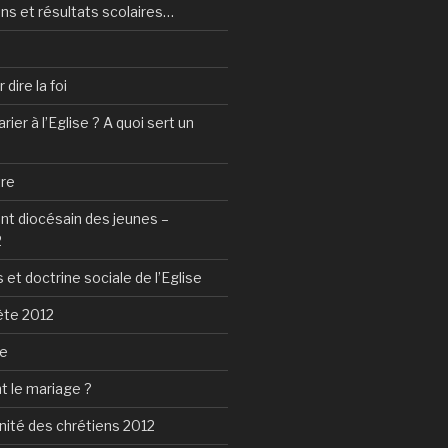
ns et résultats scolaires…
dire la foi
ier à l’Eglise ? A quoi sert un
tre
 diocésain des jeunes –
2
 et doctrine sociale de l’Eglise
ète 2012
ie
t le mariage ?
nité des chrétiens 2012