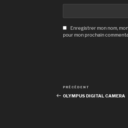
Enregistrer mon nom, mon 
pour mon prochain commenta
Navigation
Article
PRÉCÉDENT
de
précédent
OLYMPUS DIGITAL CAMERA
l’article