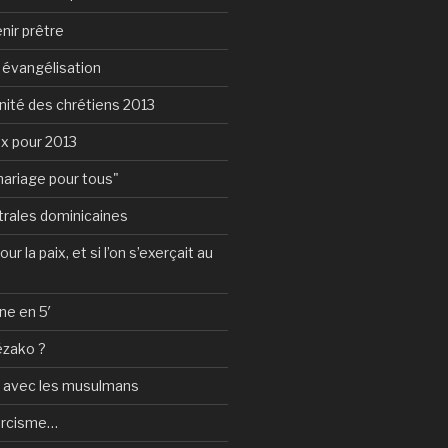
nir prêtre
e évangélisation
nité des chrétiens 2013
ux pour 2013
mariage pour tous"
rales dominicaines
ur la paix, et si l’on s’exerçait au
ne en 5′
ézako ?
e avec les musulmans
orcisme…