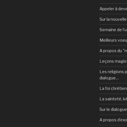
Appeler à deve
Sur la nouvell
Semaine de l’u
Meilleurs voe
A propos du "
Leçons magist
Les religions po
dialogue…
La foi chrétien
La sainteté, k
Sur le dialogu
A propos d’ex