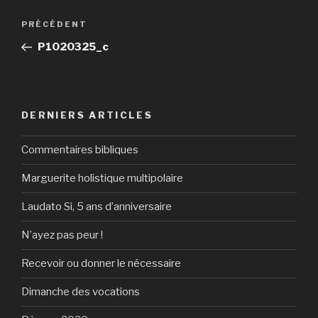
Navigation
Article
PRÉCÉDENT
de
précédent
P1020325_c
l’article
DERNIERS ARTICLES
Commentaires bibliques
Marguerite holistique multipolaire
Laudato Si, 5 ans d’anniversaire
N’ayez pas peur !
Recevoir ou donner le nécessaire
Dimanche des vocations