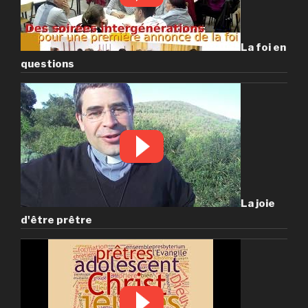
La foi en
questions
La joie
d'être prêtre