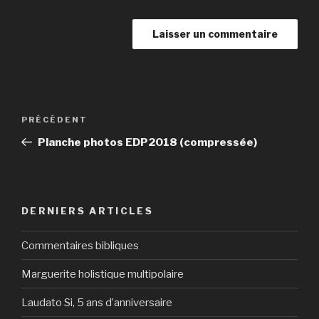
Navigation
Article
PRÉCÉDENT
de
précédent
Planche photos EDP2018 (compressée)
l’article
DERNIERS ARTICLES
Commentaires bibliques
Marguerite holistique multipolaire
Laudato Si, 5 ans d’anniversaire