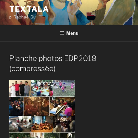
Aller
TEXTALA
au
p. Raphaël Bui
contenu
principal
Menu
Planche photos EDP2018
(compressée)