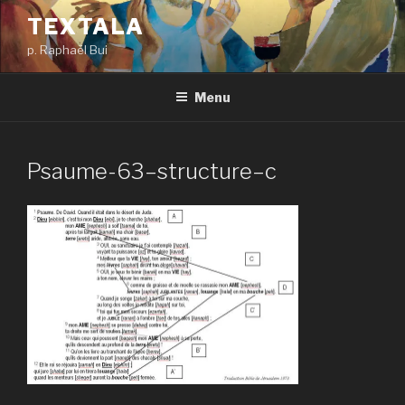
Aller
TEXTALA
au
p. Raphaël Bui
contenu
principal
Menu
Psaume-63–structure–c