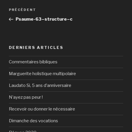
Navigation
Article
PRÉCÉDENT
de
précédent
Psaume-63–structure–c
l’article
DERNIERS ARTICLES
Commentaires bibliques
Marguerite holistique multipolaire
Laudato Si, 5 ans d’anniversaire
N’ayez pas peur !
Recevoir ou donner le nécessaire
Dimanche des vocations