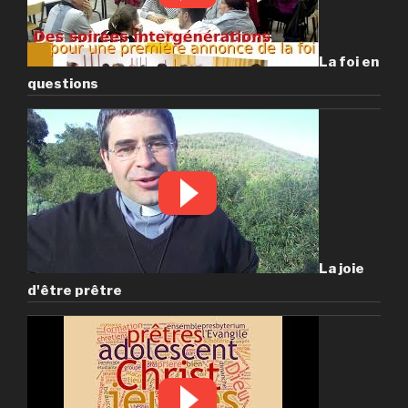
La foi en
questions
La joie
d'être prêtre