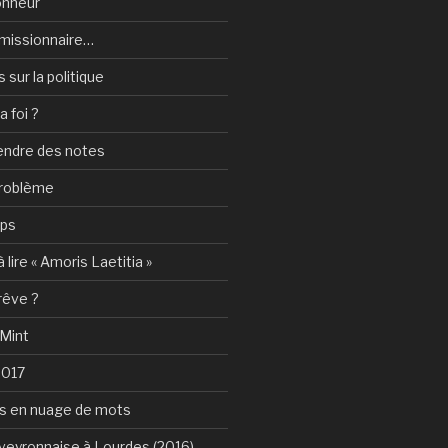
onheur
e-missionnaire…
sur la politique
a foi ?
rendre des notes
problème
mps
 lire « Amoris Laetitia »
 rêve ?
 Mint
2017
s en nuage de mots
Aveyronnaise à Lourdes (2016)