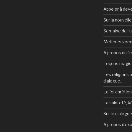
Appeler à deve
Sur la nouvell
Semaine de l’u
Meilleurs voe
A propos du "
Leçons magist
Les religions po
dialogue…
La foi chrétien
La sainteté, k
Sur le dialogu
A propos d’ex