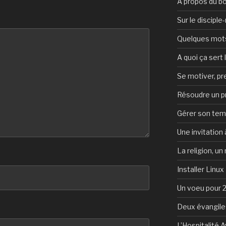
A propos du b
Sur le discipl
Quelques mots 
A quoi ça sert l
Se motiver, p
Résoudre un 
Gérer son te
Une invitation à
La religion, un
Installer Linux
Un voeu pour 
Deux évangile
L’Hospitalité 