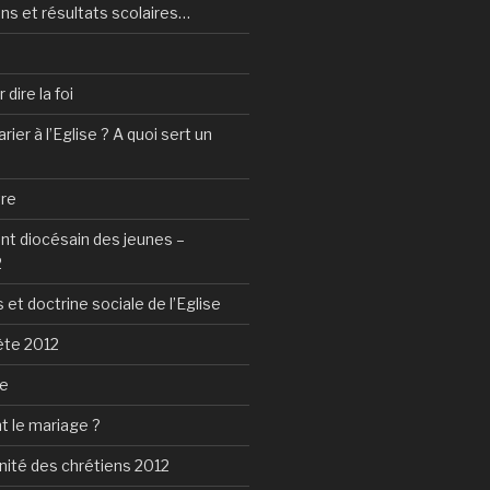
ns et résultats scolaires…
dire la foi
ier à l’Eglise ? A quoi sert un
tre
 diocésain des jeunes –
2
 et doctrine sociale de l’Eglise
ète 2012
ie
t le mariage ?
nité des chrétiens 2012