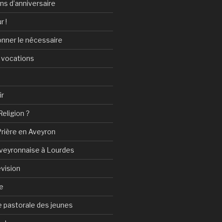
ans d’anniversaire
r !
onner le nécessaire
 vocations
ir
Religion ?
Prière en Aveyron
Aveyronnaise à Lourdes
vision
e
 pastorale des jeunes