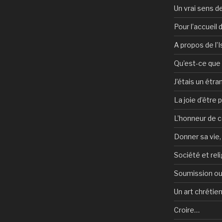
Un vrai sens de
Pour l’accueil
A propos de l’
Qu’est-ce que l
J’étais un étra
La joie d’être 
L’honneur de c
Donner sa vie,
Société et reli
Soumission ou
Un art chrétie
Croire…