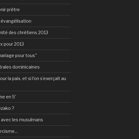
nir prêtre
e évangélisation
nité des chrétiens 2013
ux pour 2013
mariage pour tous"
rales dominicaines
ur la paix, et si l’on s’exerçait au
ne en 5′
ézako ?
e avec les musulmans
orcisme…