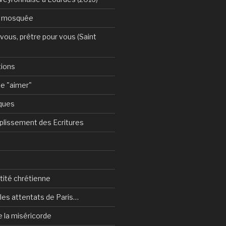
a mosquée
vous, prêtre pour vous (Saint
tions
e "aimer"
ques
plissement des Ecritures
ntité chrétienne
les attentats de Paris…
e la miséricorde