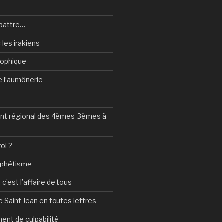
battre…
 les irakiens
sophique
de l’aumônerie
t régional des 4èmes-3èmes à
foi ?
ophétisme
c’est l’affaire de tous
 Saint Jean en toutes lettres
ent de culpabilité