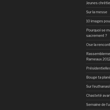
Jeunes chrétie
Sur la messe
10 images pour 
Pourquoi se mar
sacrement ?
Ose la rencon
Rassemblement
Rameaux 201
Présidentielles
Bouge ta plan
Sur l’euthanas
Chasteté avan
Semaine de l’u