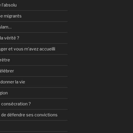
 l’absolu
 de migrants
Islam…
a vérité ?
nger et vous m’avez accueilli
prêtre
élébrer
 donner la vie
gion
 consécration ?
n de défendre ses convictions