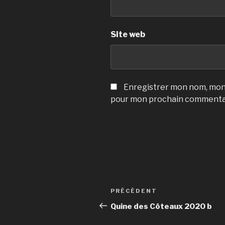
Site web
Enregistrer mon nom, mon 
pour mon prochain commenta
Navigation
Article
PRÉCÉDENT
de
précédent
Quine des Côteaux 2020 b
l’article