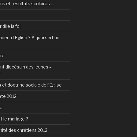
ns et résultats scolaires…
dire la foi
ier à l’Eglise ? A quoi sert un
tre
 diocésain des jeunes –
2
 et doctrine sociale de l’Eglise
ète 2012
ie
t le mariage ?
nité des chrétiens 2012