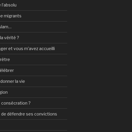
 l’absolu
 de migrants
Islam…
a vérité ?
nger et vous m’avez accueilli
prêtre
élébrer
 donner la vie
gion
 consécration ?
n de défendre ses convictions