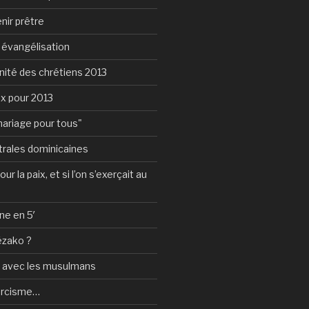
nir prêtre
e évangélisation
nité des chrétiens 2013
ux pour 2013
mariage pour tous"
rales dominicaines
ur la paix, et si l’on s’exerçait au
ne en 5′
ézako ?
e avec les musulmans
orcisme…