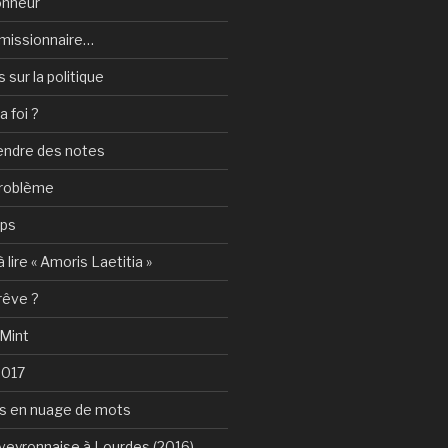
onheur
e-missionnaire…
sur la politique
a foi ?
rendre des notes
problème
mps
 lire « Amoris Laetitia »
 rêve ?
 Mint
2017
s en nuage de mots
Aveyronnaise à Lourdes (2016)