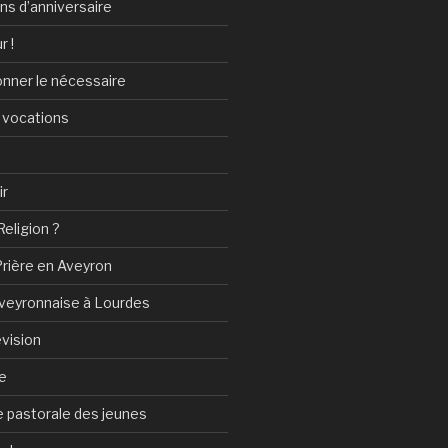
ans d’anniversaire
r !
onner le nécessaire
 vocations
ir
Religion ?
Prière en Aveyron
Aveyronnaise à Lourdes
vision
e
 pastorale des jeunes