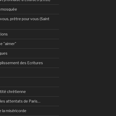
a mosquée
vous, prêtre pour vous (Saint
tions
e "aimer"
ques
plissement des Ecritures
ntité chrétienne
les attentats de Paris…
e la miséricorde