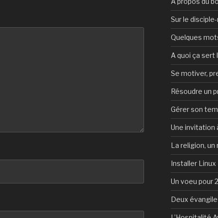
A propos du b
Sur le discipl
Quelques mots 
A quoi ça sert l
Se motiver, p
Résoudre un 
Gérer son te
Une invitation à
La religion, un
Installer Linux
Un voeu pour 
Deux évangile
L’Hospitalité 