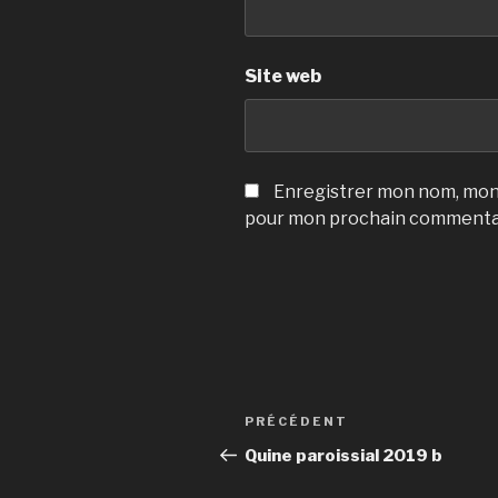
Site web
Enregistrer mon nom, mon 
pour mon prochain commenta
Navigation
Article
PRÉCÉDENT
de
précédent
Quine paroissial 2019 b
l’article