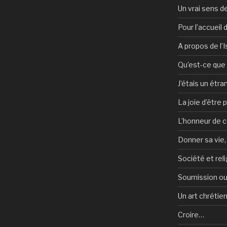
Un vrai sens de
Pour l’accueil
A propos de l’
Qu’est-ce que l
J’étais un étra
La joie d’être 
L’honneur de c
Donner sa vie,
Société et reli
Soumission ou
Un art chrétie
Croire…