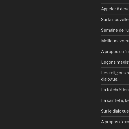
Appeler à deve
Sur la nouvell
Semaine de l’u
Meilleurs voe
A propos du "
Leçons magist
Les religions po
dialogue…
La foi chrétien
La sainteté, k
Sur le dialogu
A propos d’ex