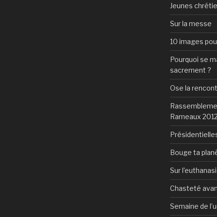
Jeunes chrétie
Sur la messe
10 images pour 
Pourquoi se mar
sacrement ?
Ose la rencon
Rassemblement
Rameaux 201
Présidentielles
Bouge ta plan
Sur l’euthanas
Chasteté avan
Semaine de l’u