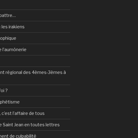
battre…
 les irakiens
sophique
de l’aumônerie
t régional des 4èmes-3èmes à
foi ?
ophétisme
c’est l’affaire de tous
 Saint Jean en toutes lettres
ent de culpabilité