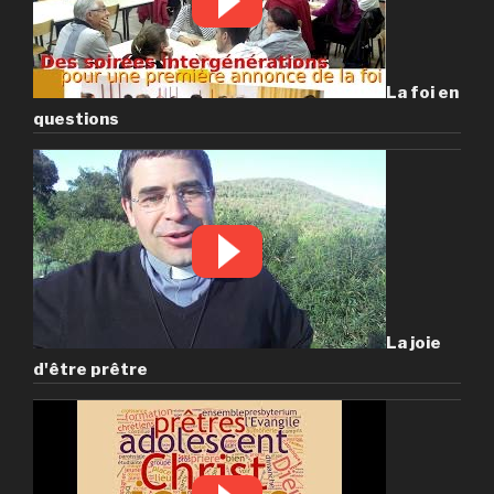
La foi en
questions
La joie
d'être prêtre