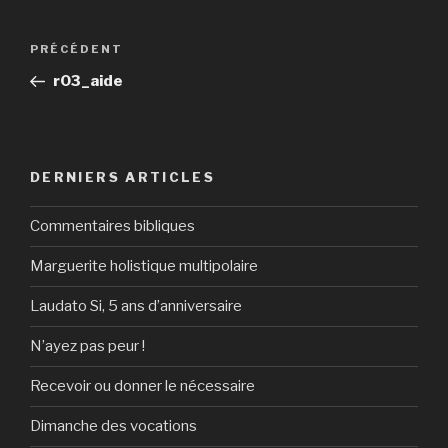
Navigation
Article
PRÉCÉDENT
de
précédent
r03_aide
l’article
DERNIERS ARTICLES
Commentaires bibliques
Marguerite holistique multipolaire
Laudato Si, 5 ans d’anniversaire
N’ayez pas peur !
Recevoir ou donner le nécessaire
Dimanche des vocations