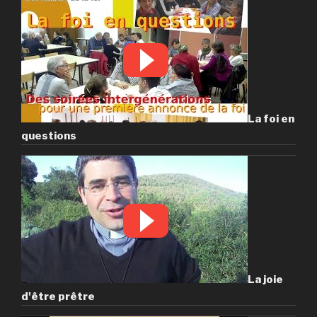
La foi en
questions
La joie
d'être prêtre