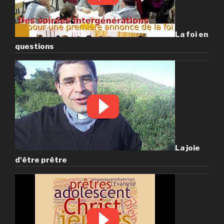
La foi en
questions
La joie
d'être prêtre