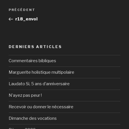
Navigation
Article
PRÉCÉDENT
de
précédent
r18_envol
l’article
DERNIERS ARTICLES
Commentaires bibliques
Marguerite holistique multipolaire
Laudato Si, 5 ans d’anniversaire
N’ayez pas peur !
Recevoir ou donner le nécessaire
Dimanche des vocations