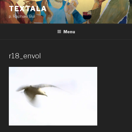
Aller
TEXTALA
au
p. Raphaël Bui
contenu
principal
Menu
r18_envol