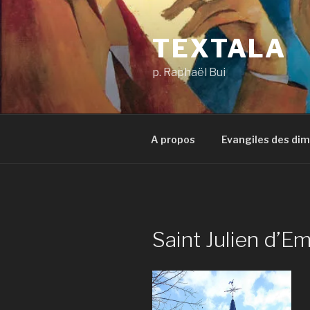
Aller
au
TEXTALA
contenu
principal
p. Raphaël Bui
A propos
Evangiles des di
Saint Julien d’E