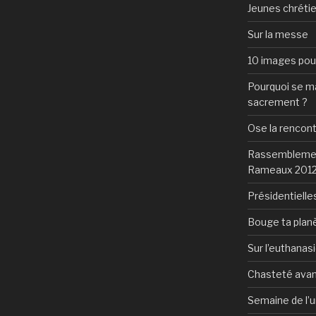
Jeunes chrétie
Sur la messe
10 images pour 
Pourquoi se mar
sacrement ?
Ose la rencon
Rassemblement
Rameaux 201
Présidentielles
Bouge ta plan
Sur l’euthanas
Chasteté avan
Semaine de l’u