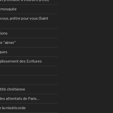
a mosquée
vous, prêtre pour vous (Saint
tions
e "aimer"
ques
plissement des Ecritures
ntité chrétienne
les attentats de Paris…
e la miséricorde