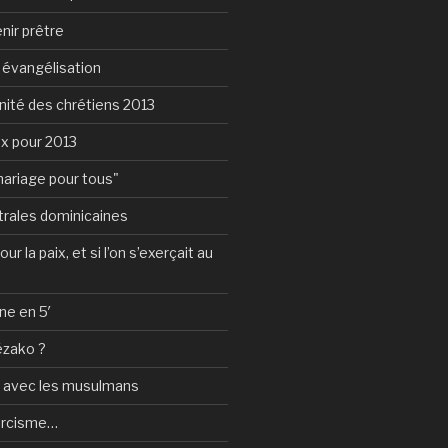
nir prêtre
e évangélisation
nité des chrétiens 2013
ux pour 2013
mariage pour tous"
rales dominicaines
ur la paix, et si l’on s’exerçait au
ne en 5′
ézako ?
e avec les musulmans
orcisme…