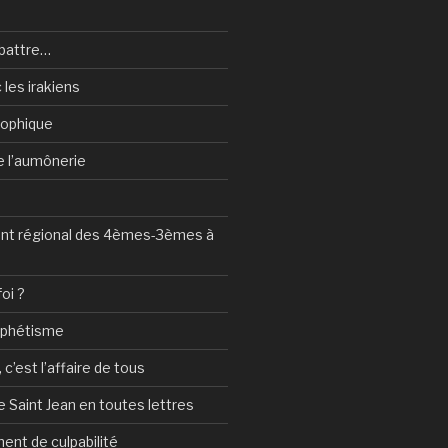
battre…
 les irakiens
sophique
de l’aumônerie
t régional des 4èmes-3èmes à
foi ?
ophétisme
c’est l’affaire de tous
 Saint Jean en toutes lettres
ent de culpabilité