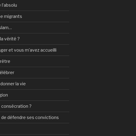
 l’absolu
 de migrants
Islam…
a vérité ?
nger et vous m’avez accueilli
prêtre
élébrer
 donner la vie
gion
 consécration ?
n de défendre ses convictions