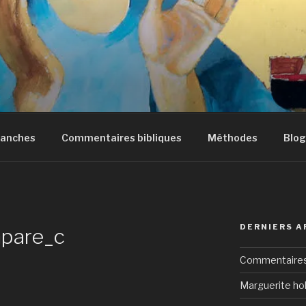
manches
Commentaires bibliques
Méthodes
Blog
DERNIERS A
mpare_c
Commentaires 
Marguerite hol