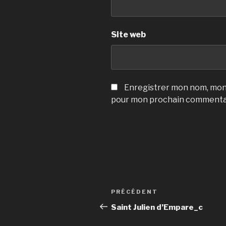
Site web
Enregistrer mon nom, mon 
pour mon prochain commenta
Navigation
Article
PRÉCÉDENT
de
précédent
Saint Julien d’Empare_c
l’article