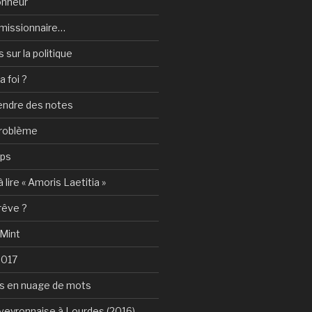
onheur
e-missionnaire…
sur la politique
a foi ?
rendre des notes
problème
mps
 lire « Amoris Laetitia »
 rêve ?
 Mint
2017
s en nuage de mots
Aveyronnaise à Lourdes (2016)