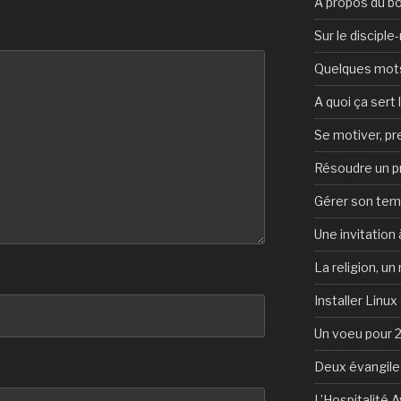
A propos du b
Sur le discipl
Quelques mots 
A quoi ça sert l
Se motiver, p
Résoudre un 
Gérer son te
Une invitation à
La religion, un
Installer Linux
Un voeu pour 
Deux évangile
L’Hospitalité 