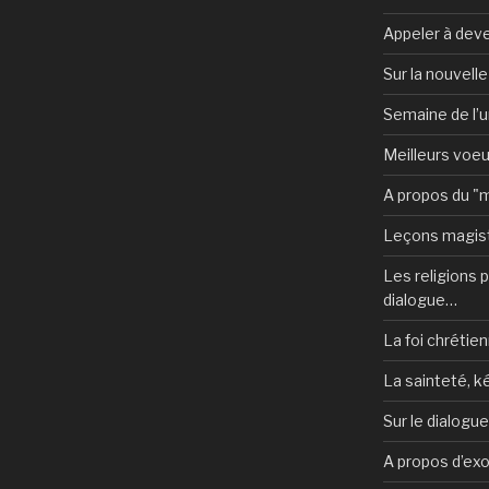
Appeler à deve
Sur la nouvell
Semaine de l’u
Meilleurs voe
A propos du "
Leçons magist
Les religions po
dialogue…
La foi chrétien
La sainteté, k
Sur le dialogu
A propos d’ex