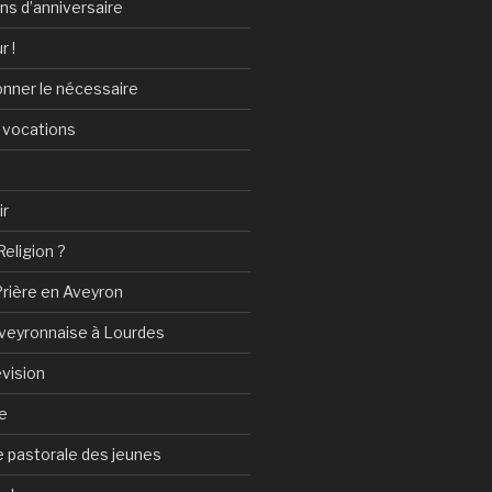
ans d’anniversaire
r !
onner le nécessaire
 vocations
ir
Religion ?
Prière en Aveyron
Aveyronnaise à Lourdes
vision
e
 pastorale des jeunes