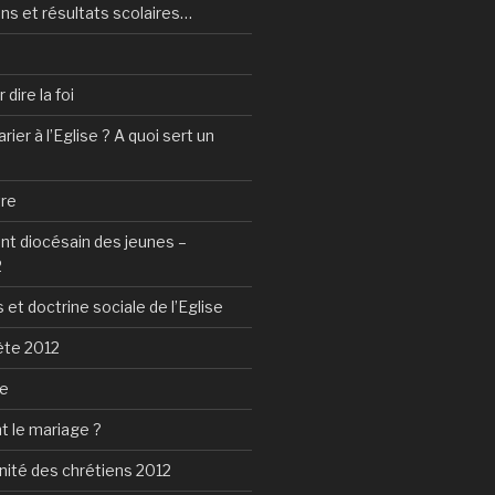
ns et résultats scolaires…
dire la foi
ier à l’Eglise ? A quoi sert un
tre
 diocésain des jeunes –
2
 et doctrine sociale de l’Eglise
ète 2012
ie
t le mariage ?
nité des chrétiens 2012