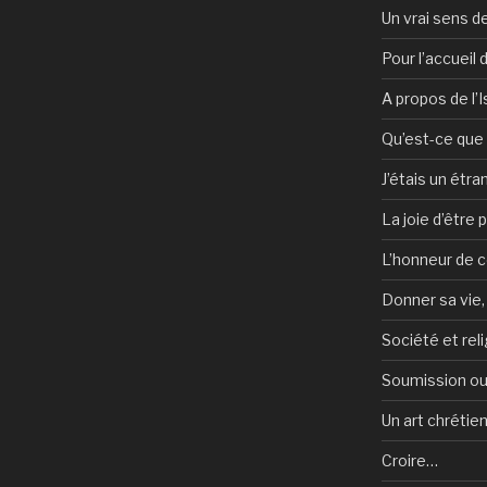
Un vrai sens de
Pour l’accueil
A propos de l’
Qu’est-ce que l
J’étais un étra
La joie d’être 
L’honneur de c
Donner sa vie,
Société et reli
Soumission ou
Un art chrétie
Croire…