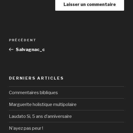
Navigation
Article
PRÉCÉDENT
de
précédent
Salvagnac_c
l’article
DERNIERS ARTICLES
Commentaires bibliques
Marguerite holistique multipolaire
Laudato Si, 5 ans d’anniversaire
N’ayez pas peur !