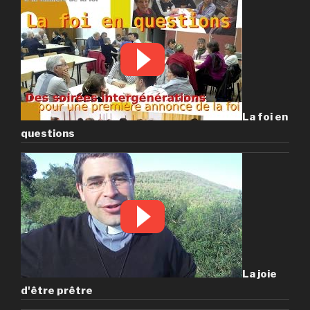
La foi en
questions
La joie
d'être prêtre