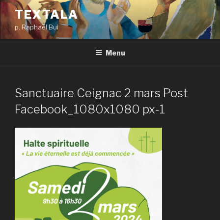
Aller
TEXTALA
au
p. Raphaël Bui
contenu
principal
Menu
Sanctuaire Ceignac 2 mars Post
Facebook_1080x1080 px-1