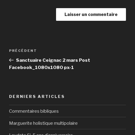
Navigation
Article
PRÉCÉDENT
de
précédent
Sanctuaire Ceignac 2 mars Post
l’article
Facebook_1080x1080 px-1
DERNIERS ARTICLES
Commentaires bibliques
Marguerite holistique multipolaire