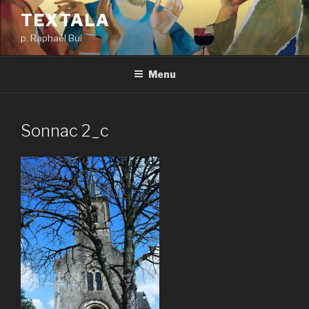
Aller
TEXTALA
au
p. Raphaël Bui
contenu
principal
Menu
Sonnac 2_c