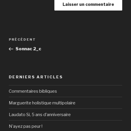
Navigation
Article
PRÉCÉDENT
de
précédent
Sonnac 2_c
l’article
DERNIERS ARTICLES
Commentaires bibliques
Marguerite holistique multipolaire
Laudato Si, 5 ans d’anniversaire
N’ayez pas peur !