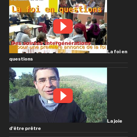
La foi en
questions
La joie
d'être prêtre