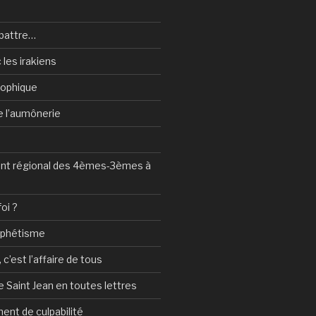
battre…
 les irakiens
sophique
de l’aumônerie
t régional des 4èmes-3èmes à
foi ?
ophétisme
c’est l’affaire de tous
 Saint Jean en toutes lettres
ent de culpabilité