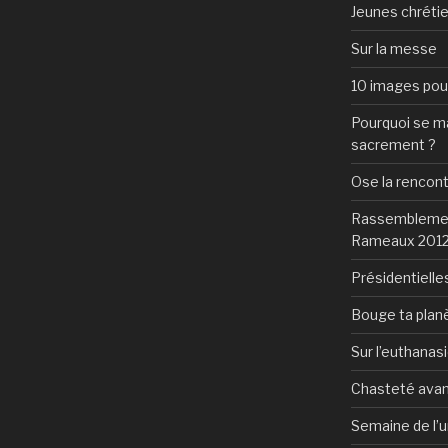
Jeunes chrétie
Sur la messe
10 images pour 
Pourquoi se mar
sacrement ?
Ose la rencon
Rassemblement
Rameaux 201
Présidentielles
Bouge ta plan
Sur l’euthanas
Chasteté avan
Semaine de l’u