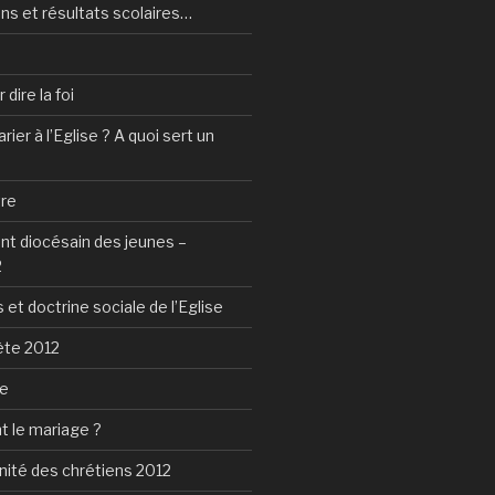
ns et résultats scolaires…
dire la foi
ier à l’Eglise ? A quoi sert un
tre
 diocésain des jeunes –
2
 et doctrine sociale de l’Eglise
ète 2012
ie
t le mariage ?
nité des chrétiens 2012