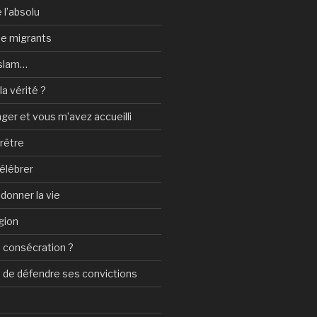
 l’absolu
 de migrants
Islam…
a vérité ?
nger et vous m’avez accueilli
prêtre
élébrer
 donner la vie
gion
 consécration ?
n de défendre ses convictions