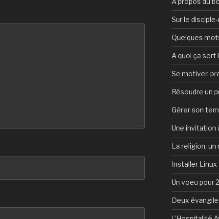
A propos du b
Sur le discipl
Quelques mots 
A quoi ça sert l
Se motiver, p
Résoudre un 
Gérer son te
Une invitation à
La religion, un
Installer Linux
Un voeu pour 
Deux évangile
L’Hospitalité 