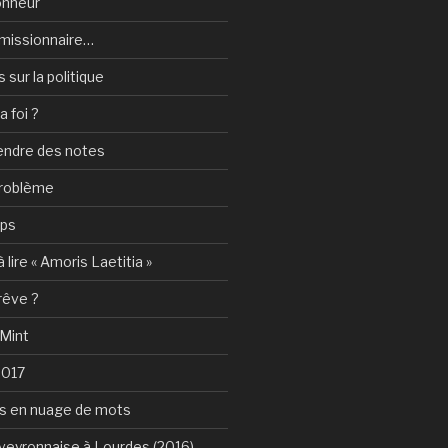
onheur
e-missionnaire…
sur la politique
a foi ?
rendre des notes
problème
mps
 lire « Amoris Laetitia »
 rêve ?
 Mint
2017
s en nuage de mots
Aveyronnaise à Lourdes (2016)