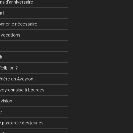
ans d’anniversaire
r !
onner le nécessaire
 vocations
ir
Religion ?
Prière en Aveyron
Aveyronnaise à Lourdes
vision
e
 pastorale des jeunes