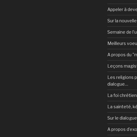
Appeler à deve
Sur la nouvell
Semaine de l’u
Meilleurs voe
A propos du "
Leçons magist
Les religions po
dialogue…
La foi chrétien
La sainteté, k
Sur le dialogu
A propos d’ex