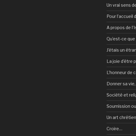
Un vrai sens de
Pour l’accueil
A propos de l’
Qu’est-ce que l
J’étais un étra
La joie d’être 
L’honneur de c
Donner sa vie,
Société et reli
Soumission ou
Un art chrétie
Croire…