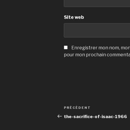
Site web
Enregistrer mon nom, mon 
pour mon prochain commenta
Navigation
Article
PRÉCÉDENT
de
précédent
the-sacrifice-of-isaac-1966
l’article