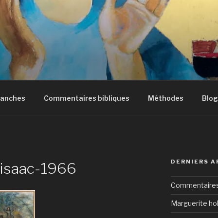
manches
Commentaires bibliques
Méthodes
Blog
DERNIERS A
f-isaac-1966
Commentaires 
Marguerite hol