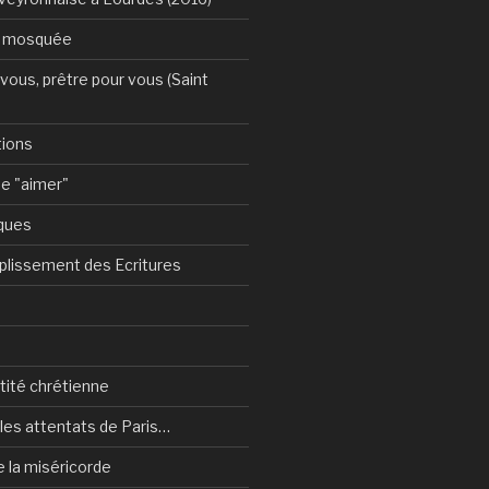
a mosquée
vous, prêtre pour vous (Saint
tions
e "aimer"
ques
plissement des Ecritures
ntité chrétienne
les attentats de Paris…
e la miséricorde