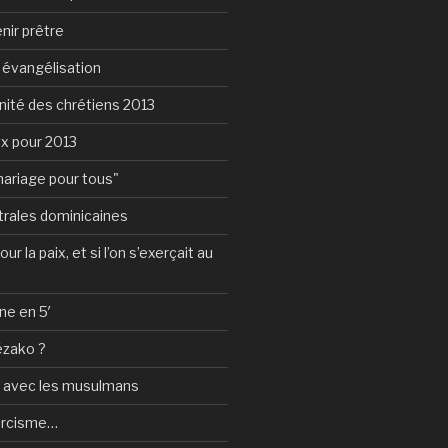
nir prêtre
e évangélisation
nité des chrétiens 2013
ux pour 2013
mariage pour tous"
rales dominicaines
ur la paix, et si l’on s’exerçait au
ne en 5′
ézako ?
e avec les musulmans
orcisme…