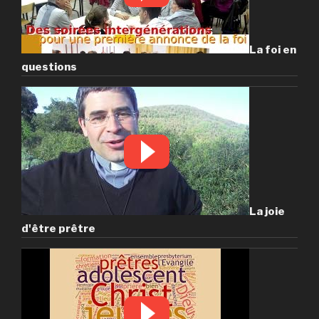
La foi en
questions
La joie
d'être prêtre