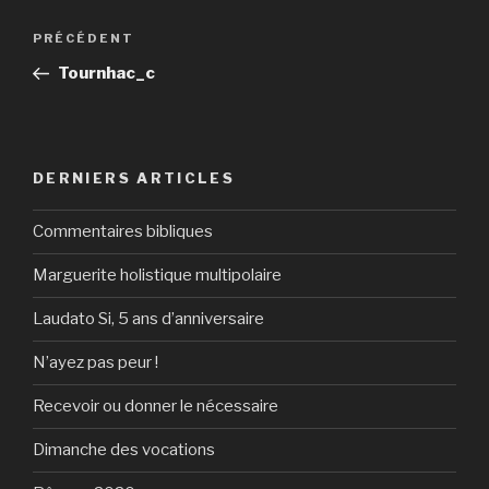
Navigation
Article
PRÉCÉDENT
de
précédent
Tournhac_c
l’article
DERNIERS ARTICLES
Commentaires bibliques
Marguerite holistique multipolaire
Laudato Si, 5 ans d’anniversaire
N’ayez pas peur !
Recevoir ou donner le nécessaire
Dimanche des vocations