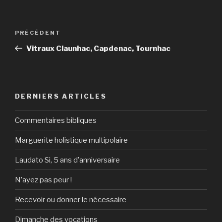
Navigation
Article
PRÉCÉDENT
de
précédent
Vitraux Claunhac, Capdenac, Tournhac
l’article
DERNIERS ARTICLES
Commentaires bibliques
Marguerite holistique multipolaire
Laudato Si, 5 ans d’anniversaire
N’ayez pas peur !
Recevoir ou donner le nécessaire
Dimanche des vocations