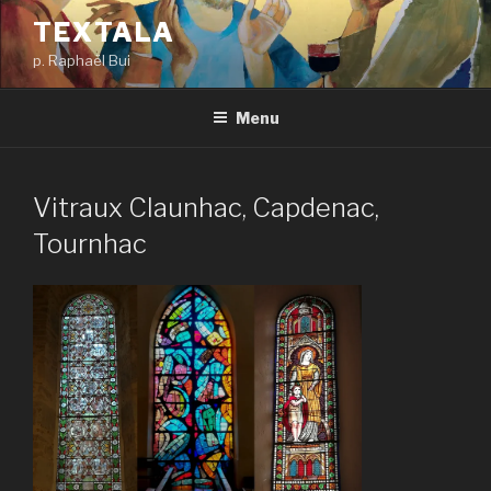
Aller
TEXTALA
au
p. Raphaël Bui
contenu
principal
Menu
Vitraux Claunhac, Capdenac,
Tournhac