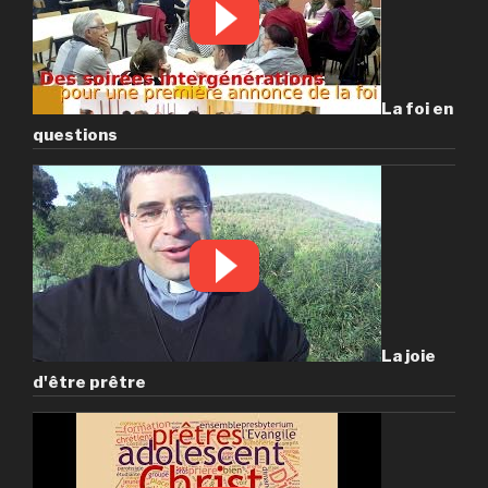
La foi en
questions
La joie
d'être prêtre