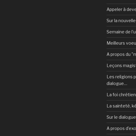
Appeler à deve
Sur la nouvell
Semaine de l’u
Meilleurs voe
A propos du "
Leçons magist
Les religions po
dialogue…
La foi chrétien
La sainteté, k
Sur le dialogu
A propos d’ex