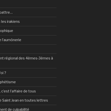
battre…
 les irakiens
sophique
de l’aumônerie
t régional des 4èmes-3èmes à
foi ?
ophétisme
c’est l’affaire de tous
 Saint Jean en toutes lettres
ent de culpabilité