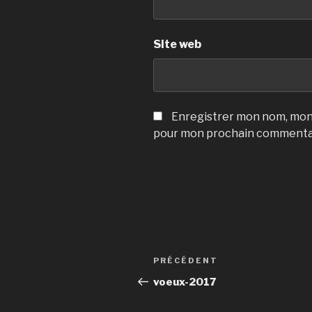
Site web
Enregistrer mon nom, mon 
pour mon prochain commenta
Navigation
Article
PRÉCÉDENT
de
précédent
voeux-2017
l’article