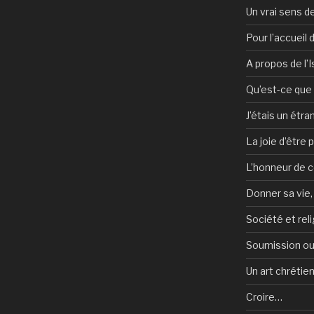
Un vrai sens de
Pour l’accueil
A propos de l’
Qu’est-ce que l
J’étais un étra
La joie d’être 
L’honneur de c
Donner sa vie,
Société et reli
Soumission ou
Un art chrétie
Croire…