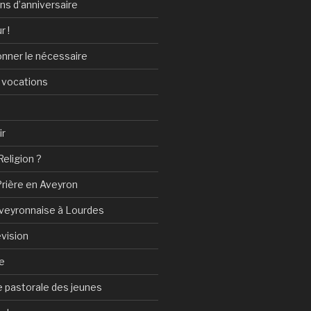
ans d’anniversaire
r !
onner le nécessaire
 vocations
ir
Religion ?
Prière en Aveyron
Aveyronnaise à Lourdes
vision
e
 pastorale des jeunes