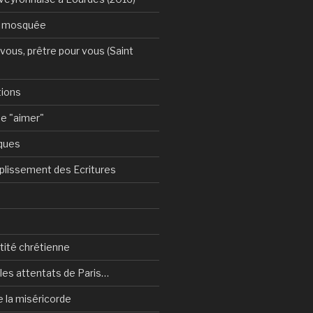
a mosquée
vous, prêtre pour vous (Saint
tions
e "aimer"
ques
plissement des Ecritures
ntité chrétienne
les attentats de Paris…
e la miséricorde