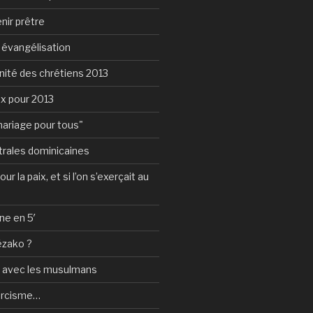
nir prêtre
e évangélisation
nité des chrétiens 2013
ux pour 2013
mariage pour tous"
rales dominicaines
ur la paix, et si l’on s’exerçait au
ne en 5′
ézako ?
e avec les musulmans
orcisme…