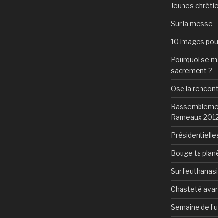
Jeunes chrétie
Sur la messe
10 images pour 
Pourquoi se mar
sacrement ?
Ose la rencon
Rassemblement
Rameaux 201
Présidentielles
Bouge ta plan
Sur l’euthanas
Chasteté avan
Semaine de l’u