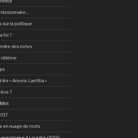
onheur
e-missionnaire…
sur la politique
a foi ?
rendre des notes
problème
mps
 lire « Amoris Laetitia »
 rêve ?
 Mint
2017
s en nuage de mots
Aveyronnaise à Lourdes (2016)