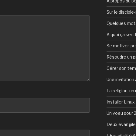
A propos du b
Sur le discipl
Quelques mots 
A quoi ça sert l
Se motiver, p
Résoudre un 
Gérer son te
Une invitation à
La religion, un
Installer Linux
Un voeu pour 
Deux évangile
L’Hospitalité 