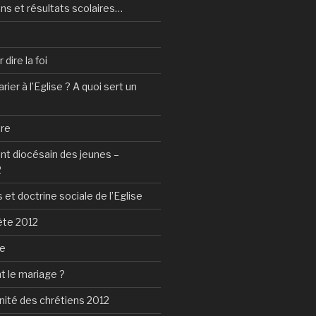
ns et résultats scolaires…
dire la foi
ier à l’Eglise ? A quoi sert un
tre
 diocésain des jeunes –
2
 et doctrine sociale de l’Eglise
ète 2012
ie
t le mariage ?
nité des chrétiens 2012