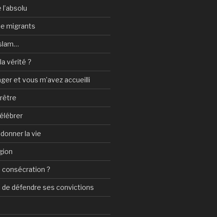
 l’absolu
 de migrants
Islam…
a vérité ?
nger et vous m’avez accueilli
prêtre
élébrer
 donner la vie
gion
 consécration ?
n de défendre ses convictions