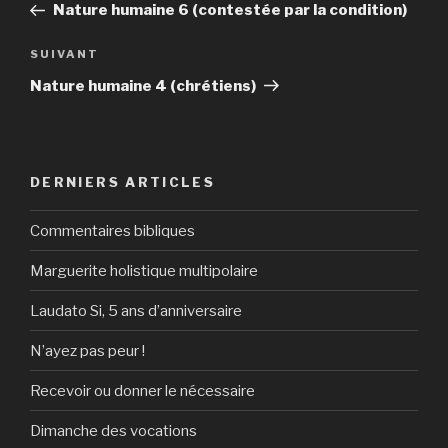
précédent
Nature humaine 6 (contestée par la condition)
l’article
Article
SUIVANT
suivant
Nature humaine 4 (chrétiens)
DERNIERS ARTICLES
Commentaires bibliques
Marguerite holistique multipolaire
Laudato Si, 5 ans d’anniversaire
N’ayez pas peur !
Recevoir ou donner le nécessaire
Dimanche des vocations