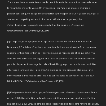
d’universel dans une réalité naturelle : les éléments de base autour desquels joue
le hasard des instants vécus. On n’y accède ni par l’analyse (morale, chimique,
physique) ni par quelques jeux d’abstractions philosophiques. On n’y accède que par la
contemplation poétique, c’est à dire par un effort de participation, voire
d’identification, par un don de soi répondant au don du réel. » (7)
Essais sur
l’émerveillement
, Jean ONIMUS, PUF, 1990.
[5] « Le passage du « je pense » au « je suis » s’accomplissait sous la lumière de
l’évidence, à l’intérieur d’un discours dont tout le domaine et tout le fonctionnement
consistaient à articuler l’un sur l’autre ce qu’on se représente et ce qui est. Il n’y a
donc pas à objecter à ce passage ni que l’être en général n’est pas contenu dans la
pensée ni que cet être singulier tel qu’il est désigné par le « je suis » n’a pas à été
interrogé ni analysé pour lui-même. (…) Tant qu’à duré le discours classique, une
interrogation sur le mode d’être impliqué par le Cogito ne pouvait être articulée. »
Michel FOUCAULT, (8)
Les Mots et les Choses
, NRF, 1966.
[6]
Prolégomènes à toute métaphysique future qui pourra se présenter comme science
, 2ème
partie, #14. Cette définition de la nature nous influence encore : c’est une définition
analogue que Lévi-Strauss emploie dans l’opposition qu’il fait entre nature et culture.