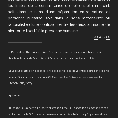
les limites de la connaissance de celle-ci, et s’infléchit,
soit dans le sens d’une séparation entre nature et
personne humaine, soit dans le sens matérialiste ou
rationaliste d’une confusion entre les deux, au risque de
nier toute liberté à la personne humaine.
<<
4 6
>>
[1] Pour cela, cette vision de Dieu n’a plus rien de chrétien puisqu’elle ne se situe
plus dans l’amour de Dieu désirant faire participer l’homme à sa divinité.
[2] Le doute cartésien est expérience de liberté ; c’est la volonté de dire non et de ne
céder qu’à la plus totale évidence. ((6)
Marxisme, Existentialisme, Personnalisme
, Jean
LACROIX, PUF, 1955.)
[3] idem (6).
[4] Jean Onimus décrit ainsi cette approche du réel, qui est celle de la connaissance
par inclination de St Thomas : « Une essence concrète définit ce qu’il y a de stable et