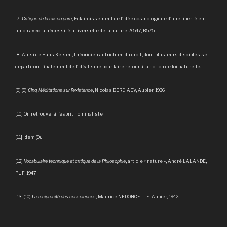
[7]
Critique de la raison pure
, Eclaircissement de l’idée cosmologique d’une liberté en
union avec la nécessité universelle de la nature, A547, B575.
[8] Ainsi de Hans Kelsen, théoricien autrichien du droit, dont plusieurs disciples se
départiront finalement de l’idéalisme pour faire retour à la notion de loi naturelle.
[9] (9)
Cinq Méditations sur l’existence
, Nicolas BERDIAEV, Aubier, 1936.
[10] On retrouve là l’esprit nominaliste.
[11] idem (9).
[12]
Vocabulaire technique et critique de la Philosophie
, article « nature », André LALANDE,
PUF, 1947.
[13] (10)
La réciprocité des consciences
, Maurice NEDONCELLE, Aubier, 1942.