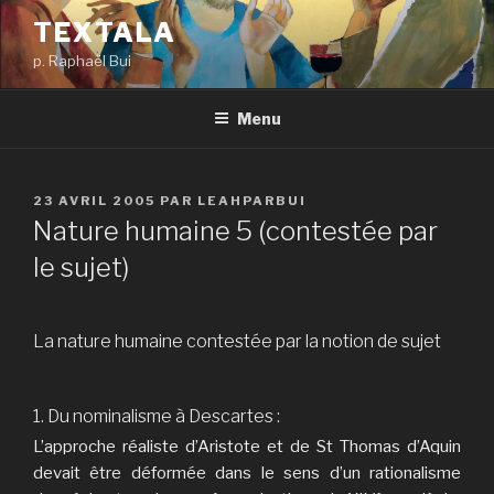
Aller
TEXTALA
au
p. Raphaël Bui
contenu
principal
Menu
PUBLIÉ
23 AVRIL 2005
PAR
LEAHPARBUI
LE
Nature humaine 5 (contestée par
le sujet)
La nature humaine contestée par la notion de sujet
1.
Du nominalisme à Descartes :
L’approche réaliste d’Aristote et de St Thomas d’Aquin
devait être déformée dans le sens d’un rationalisme