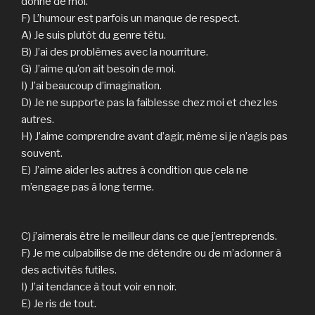
donne de moi.
F) L’humour est parfois un manque de respect.
A) Je suis plutôt du genre têtu.
B) J’ai des problèmes avec la nourriture.
G) J’aime qu’on ait besoin de moi.
I) J’ai beaucoup d’imagination.
D) Je ne supporte pas la faiblesse chez moi et chez les
autres.
H) J’aime comprendre avant d’agir, même si je n’agis pas
souvent.
E) J’aime aider les autres à condition que cela ne
m’engage pas à long terme.
C) j’aimerais être le meilleur dans ce que j’entreprends.
F) Je me culpabilise de me détendre ou de m’adonner à
des activités futiles.
I) J’ai tendance à tout voir en noir.
E) Je ris de tout.