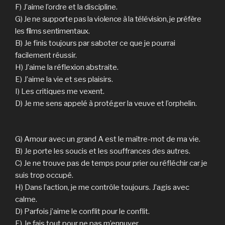
F) J’aime l’ordre et la discipline.
G) Je ne supporte pas la violence à la télévision, je préfère
les films sentimentaux.
B) Je finis toujours par saboter ce que je pourrai
facilement réussir.
H) J’aime la réflexion abstraite.
E) J’aime la vie et ses plaisirs.
I) Les critiques me vexent.
D) Je me sens appelé à protéger la veuve et l’orphelin.
G) Amour avec un grand A est le maître-mot de ma vie.
B) Je porte les soucis et les souffrances des autres.
C) Je ne trouve pas de temps pour prier ou réfléchir car je
suis trop occupé.
H) Dans l’action, je me contrôle toujours. J’agis avec
calme.
D) Parfois j’aime le conflit pour le conflit.
E) Je fais tout pour ne pas m’ennuyer.