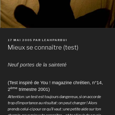
PUBLIÉ
17 MAI 2005
PAR
LEAHPARBUI
LE
Mieux se connaître (test)
Neuf portes de la sainteté
(Test inspiré de You ! magazine chrétien, n°14,
ème
2
trimestre 2001)
Attention : un test est toujours dangereux, si on accorde
trop d’importance au résultat : on peut changer ! Alors
prends celui-ci pour ce qu’il vaut : une petite aide sur ton