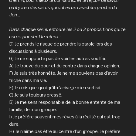
chemin, pour mieux te connaître… et te réjouir de savoir
qu’il y a eu des saints qui ont eu un caractère proche du
tien…
Dans chaque série, entoure les 2 ou 3 propositions qui te
correspondent le mieux :
D) Je prends le risque de prendre la parole lors des
discussions à plusieurs.
G) Je ne supporte pas de voir les autres souffrir.
A) Je trouve du pour et du contre dans chaque opinion.
F) Je suis très honnête. Je ne me souviens pas d’avoir
triché dans ma vie.
E) Je crois que, quoi qu’il m’arrive, je m’en sortirai.
C) Je suis toujours pressé.
B) Je me sens responsable de la bonne entente de ma
famille, de mon groupe.
I) Je préfère souvent mes rêves à la réalité qui est trop
dure.
H) Je n’aime pas être au centre d’un groupe. Je préfère