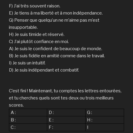
F) J’ai très souvent raison.
E) Je tiens à ma liberté et à mon indépendance.
G) Penser que quelqu’un ne m’aime pas m’est
insupportable.
H) Je suis timide et réservé.
C) J’ai plutôt confiance en moi.
A) Je suis le confident de beaucoup de monde.
B) Je suis fidèle en amitié comme dans le travail.
I) Je suis un intuitif.
D) Je suis indépendant et combatif.
C’est fini ! Maintenant, tu comptes les lettres entourées,
et tu cherches quels sont tes deux ou trois meilleurs
scores.
A :
D :
G :
B :
E :
H :
C :
F :
I