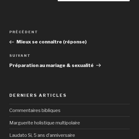
Navigation
Article
PRÉCÉDENT
de
précédent
Mieux se connaître (réponse)
l’article
Article
SUIVANT
suivant
Préparation au mariage & sexualité
DERNIERS ARTICLES
Commentaires bibliques
Marguerite holistique multipolaire
Laudato Si, 5 ans d’anniversaire