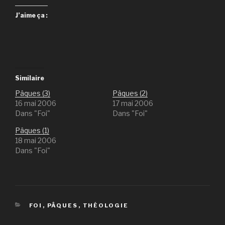
J’aime ça :
Similaire
Pâques (3)
Pâques (2)
16 mai 2006
17 mai 2006
Dans "Foi"
Dans "Foi"
Pâques (1)
18 mai 2006
Dans "Foi"
CATÉGORIES
FOI
,
PÂQUES
,
THÉOLOGIE