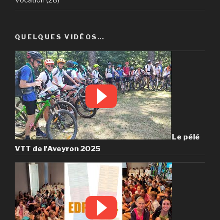
Vocation
(28)
QUELQUES VIDÉOS…
Le pélé
VTT de l'Aveyron 2025