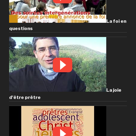
La foi en
questions
La joie
d'être prêtre