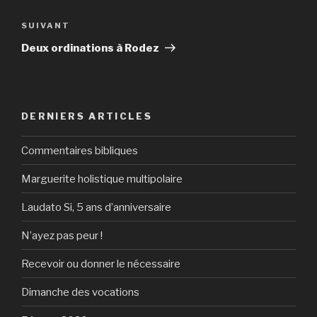
l’article
Article
SUIVANT
suivant
Deux ordinations à Rodez
DERNIERS ARTICLES
Commentaires bibliques
Marguerite holistique multipolaire
Laudato Si, 5 ans d’anniversaire
N’ayez pas peur !
Recevoir ou donner le nécessaire
Dimanche des vocations