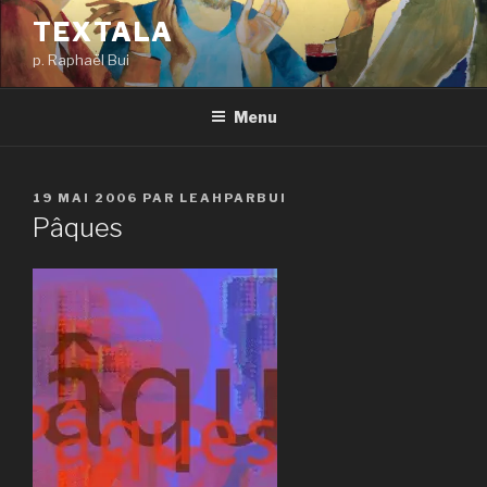
Aller
TEXTALA
au
p. Raphaël Bui
contenu
principal
Menu
PUBLIÉ
19 MAI 2006
PAR
LEAHPARBUI
LE
Pâques