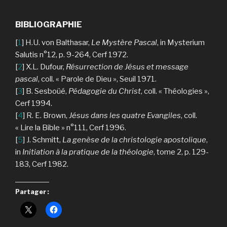
BIBLIOGRAPHIE
[
1
] H.U. von Balthasar,
Le Mystère Pascal
, in Mysterium
Salutis n°12, p. 9-264, Cerf 1972.
[
2
] X.L. Dufour,
Résurrection de Jésus et message
pascal
, coll. « Parole de Dieu », Seuil 1971.
[
3
] B. Sesboüé,
Pédagogie du Christ
, coll. « Théologies »,
Cerf 1994.
[
4
] R. E. Brown,
Jésus dans les quatre Evangiles
, coll.
« Lire la Bible » n°111, Cerf 1996.
[
5
] J. Schmitt,
La genèse de la christologie apostolique
,
in
Initiation à la pratique de la théologie
, tome 2, p. 129-
183, Cerf 1982.
Partager :